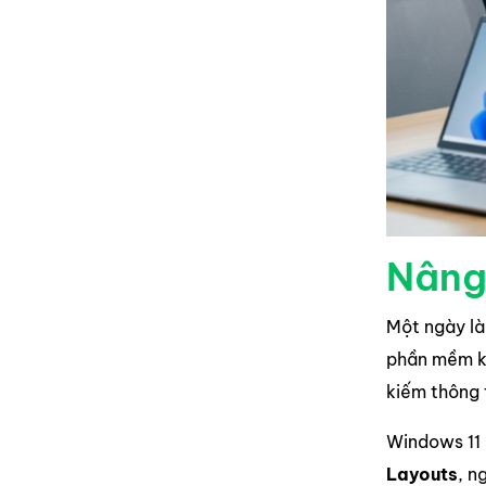
Nâng 
Một ngày là
phần mềm kế
kiếm thông 
Windows 11 
Layouts
, n