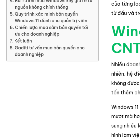
Rủi ro khi mua Windows key giá rẻ từ
của từng lo
nguồn không chính thống
từ đầu và tr
Quy trình xác minh bản quyền
Windows 11 dành cho quản trị viên
Win
Chiến lược mua sắm bản quyền tối
ưu cho doanh nghiệp
Kết luận
CNT
Gaditi tư vấn mua bản quyền cho
doanh nghiệp
Nhiều doanh
nhiên, hệ đ
không được 
tốn thêm ch
Windows 11 
mượt mà hơn
sung nhiều l
hình làm việ