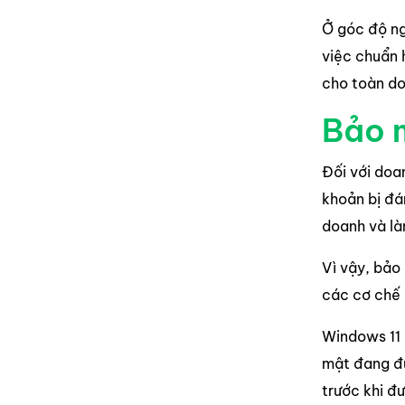
Ở góc độ ng
việc chuẩn 
cho toàn do
Bảo m
Đối với doan
khoản bị đá
doanh và là
Vì vậy, bảo
các cơ chế 
Windows 11 
mật đang đư
trước khi đ