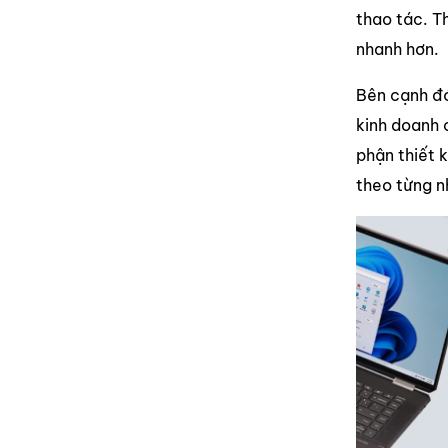
thao tác. Th
nhanh hơn.
Bên cạnh đ
kinh doanh 
phận thiết 
theo từng n