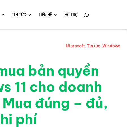
TIN TỨC
LIÊN HỆ
HỖ TRỢ
Microsoft
,
Tin tức
,
Windows
 mua bản quyền
s 11 cho doanh
 Mua đúng – đủ,
hi phí