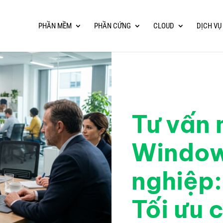
PHẦN MỀM
PHẦN CỨNG
CLOUD
DỊCH VỤ
Tư vấn
Window
nghiệp:
Tối ưu c