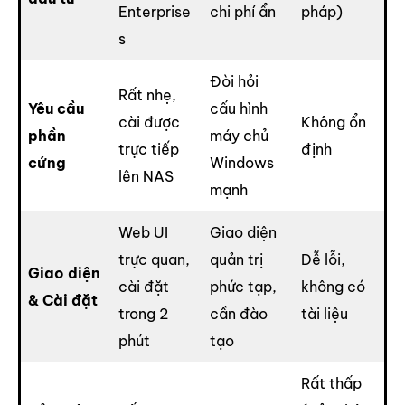
Enterprise
chi phí ẩn
pháp)
s
Đòi hỏi
Rất nhẹ,
Yêu cầu
cấu hình
cài được
Không ổn
phần
máy chủ
trực tiếp
định
cứng
Windows
lên NAS
mạnh
Web UI
Giao diện
trực quan,
quản trị
Dễ lỗi,
Giao diện
cài đặt
phức tạp,
không có
& Cài đặt
trong 2
cần đào
tài liệu
phút
tạo
Rất thấp