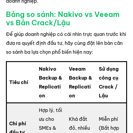
doanh nghiệp.
Bảng so sánh: Nakivo vs Veeam
vs Bản Crack/Lậu
Để giúp doanh nghiệp có cái nhìn trực quan trước khi
đưa ra quyết định đầu tư, hãy cùng đặt lên bàn cân
so sánh ba lựa chọn phổ biến hiện nay:
Nakivo
Veeam
Sử dụng
Backup &
Backup &
công cụ
Tiêu chí
Replicati
Replicati
Crack /
on
on
Lậu
Hợp lý, tối
ưu cho
Khá đắt
Miễn phí
Chi phí
SMEs &
đỏ, nhiều
(Bất hợp
đầu tư