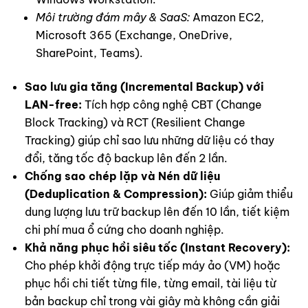
Môi trường đám mây & SaaS:
Amazon EC2,
Microsoft 365 (Exchange, OneDrive,
SharePoint, Teams).
Sao lưu gia tăng (Incremental Backup) với
LAN-free:
Tích hợp công nghệ CBT (Change
Block Tracking) và RCT (Resilient Change
Tracking) giúp chỉ sao lưu những dữ liệu có thay
đổi, tăng tốc độ backup lên đến 2 lần.
Chống sao chép lặp và Nén dữ liệu
(Deduplication & Compression):
Giúp giảm thiểu
dung lượng lưu trữ backup lên đến 10 lần, tiết kiệm
chi phí mua ổ cứng cho doanh nghiệp.
Khả năng phục hồi siêu tốc (Instant Recovery):
Cho phép khởi động trực tiếp máy ảo (VM) hoặc
phục hồi chi tiết từng file, từng email, tài liệu từ
bản backup chỉ trong vài giây mà không cần giải