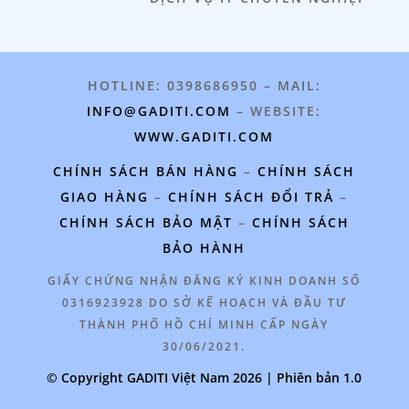
HOTLINE: 0398686950 – MAIL:
INFO@GADITI.COM
– WEBSITE:
WWW.GADITI.COM
CHÍNH SÁCH BÁN HÀNG
–
CHÍNH SÁCH
GIAO HÀNG
–
CHÍNH SÁCH ĐỔI TRẢ
–
CHÍNH SÁCH BẢO MẬT
–
CHÍNH SÁCH
BẢO HÀNH
GIẤY CHỨNG NHẬN ĐĂNG KÝ KINH DOANH SỐ
0316923928 DO SỞ KẾ HOẠCH VÀ ĐẦU TƯ
THÀNH PHỐ HỒ CHÍ MINH CẤP NGÀY
30/06/2021.
© Copyright GADITI Việt Nam 2026 | Phiên bản 1.0