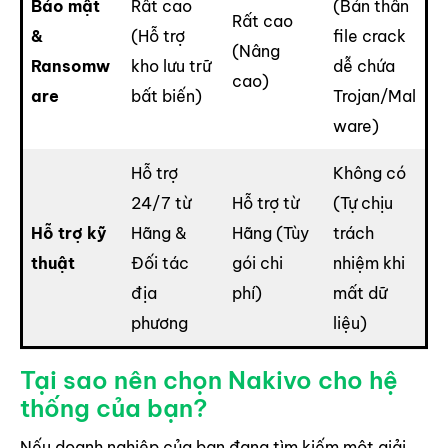
Bảo mật
Rất cao
(Bản thân
Rất cao
&
(Hỗ trợ
file crack
(Nâng
Ransomw
kho lưu trữ
dễ chứa
cao)
are
bất biến)
Trojan/Mal
ware)
Hỗ trợ
Không có
24/7 từ
Hỗ trợ từ
(Tự chịu
Hỗ trợ kỹ
Hãng &
Hãng (Tùy
trách
thuật
Đối tác
gói chi
nhiệm khi
địa
phí)
mất dữ
phương
liệu)
Tại sao nên chọn Nakivo cho hệ
thống của bạn?
Nếu doanh nghiệp của bạn đang tìm kiếm một giải