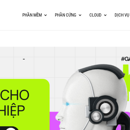
PHẦN MỀM
PHẦN CỨNG
CLOUD
DỊCH VỤ