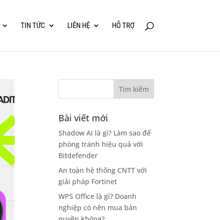
TIN TỨC
LIÊN HỆ
HỖ TRỢ
Bài viết mới
Shadow AI là gì? Làm sao để
phòng tránh hiệu quả với
Bitdefender
An toàn hệ thống CNTT với
giải pháp Fortinet
WPS Office là gì? Doanh
nghiệp có nên mua bản
quyền không?