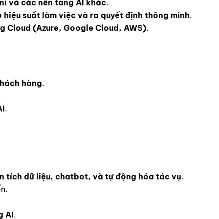
ni và các nền tảng AI khác
.
o hiệu suất làm việc và ra quyết định thông minh
.
ng Cloud (Azure, Google Cloud, AWS)
.
khách hàng
.
.
AI
.
tích dữ liệu, chatbot, và tự động hóa tác vụ
.
n.
g AI
.