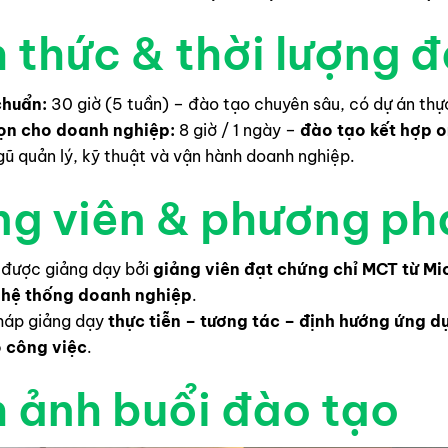
 thức & thời lượng 
chuẩn:
30 giờ (5 tuần) – đào tạo chuyên sâu, có dự án thự
gọn cho doanh nghiệp:
8 giờ / 1 ngày –
đào tạo kết hợp o
gũ quản lý, kỹ thuật và vận hành doanh nghiệp.
ng viên & phương ph
 được giảng dạy bởi
giảng viên đạt chứng chỉ MCT từ Mi
 hệ thống doanh nghiệp
.
háp giảng dạy
thực tiễn – tương tác – định hướng ứng d
 công việc
.
h ảnh buổi đào tạo