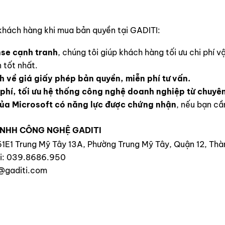
 khách hàng khi mua bản quyền tại GADITI:
nse cạnh tranh
, chúng tôi giúp khách hàng tối ưu chi phí 
 tốt nhất.
 về giá giấy phép bản quyền, miễn phí tư vấn.
phí, tối ưu hệ thống công nghệ doanh nghiệp từ chuyên 
của Microsoft có năng lực được chứng nhận
, nếu bạn cầ
NHH CÔNG NGHỆ GADITI
161E1 Trung Mỹ Tây 13A, Phường Trung Mỹ Tây, Quận 12, Thà
ại: 039.8686.950
@gaditi.com