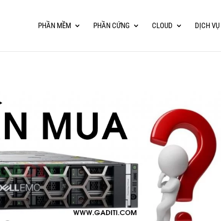
PHẦN MỀM
PHẦN CỨNG
CLOUD
DỊCH VỤ