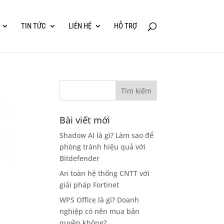
TIN TỨC
LIÊN HỆ
HỖ TRỢ
Bài viết mới
Shadow AI là gì? Làm sao để
phòng tránh hiệu quả với
Bitdefender
An toàn hệ thống CNTT với
giải pháp Fortinet
WPS Office là gì? Doanh
nghiệp có nên mua bản
quyền không?