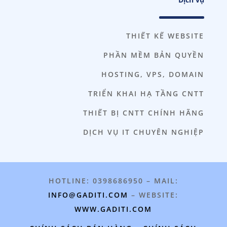
THIẾT KẾ WEBSITE
PHẦN MỀM BẢN QUYỀN
HOSTING, VPS, DOMAIN
TRIỂN KHAI HẠ TẦNG CNTT
THIẾT BỊ CNTT CHÍNH HÃNG
DỊCH VỤ IT CHUYÊN NGHIỆP
HOTLINE: 0398686950 – MAIL:
INFO@GADITI.COM
– WEBSITE:
WWW.GADITI.COM