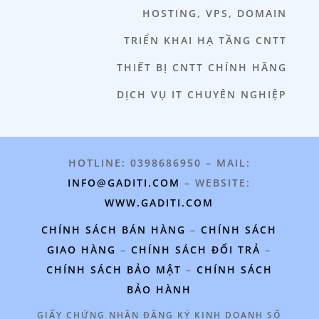
HOSTING, VPS, DOMAIN
TRIỂN KHAI HẠ TẦNG CNTT
THIẾT BỊ CNTT CHÍNH HÃNG
DỊCH VỤ IT CHUYÊN NGHIỆP
HOTLINE: 0398686950 – MAIL:
INFO@GADITI.COM
– WEBSITE:
WWW.GADITI.COM
CHÍNH SÁCH BÁN HÀNG
–
CHÍNH SÁCH
GIAO HÀNG
–
CHÍNH SÁCH ĐỔI TRẢ
–
CHÍNH SÁCH BẢO MẬT
–
CHÍNH SÁCH
BẢO HÀNH
GIẤY CHỨNG NHẬN ĐĂNG KÝ KINH DOANH SỐ