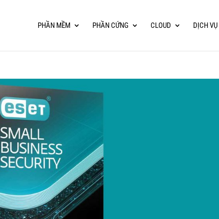
PHẦN MỀM
PHẦN CỨNG
CLOUD
DỊCH VỤ