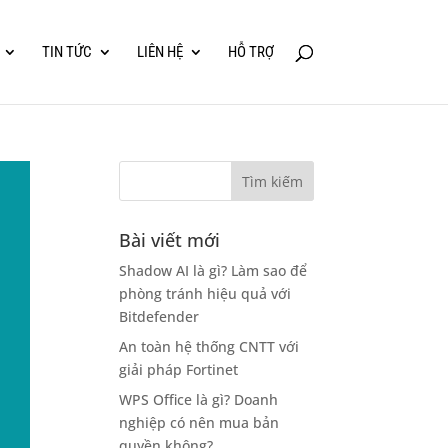
TIN TỨC
LIÊN HỆ
HỖ TRỢ
Bài viết mới
Shadow AI là gì? Làm sao để
phòng tránh hiệu quả với
Bitdefender
An toàn hệ thống CNTT với
giải pháp Fortinet
WPS Office là gì? Doanh
nghiệp có nên mua bản
quyền không?