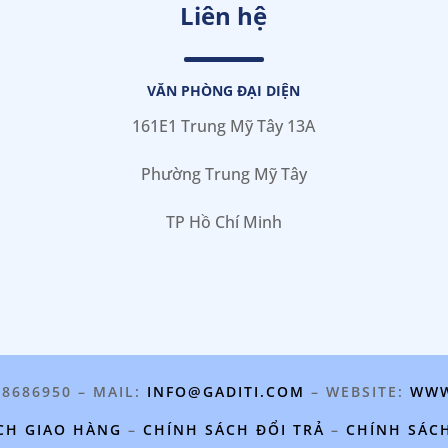
Liên hệ
VĂN PHÒNG ĐẠI DIỆN
161E1 Trung Mỹ Tây 13A
Phường Trung Mỹ Tây
TP Hồ Chí Minh
98686950 – MAIL:
INFO@GADITI.COM
– WEBSITE:
WWW
CH GIAO HÀNG
–
CHÍNH SÁCH ĐỔI TRẢ
–
CHÍNH SÁC