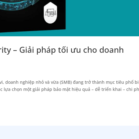
ity – Giải pháp tối ưu cho doanh
vi, doanh nghiệp nhỏ và vừa (SMB) đang trở thành mục tiêu phổ b
 lựa chọn một giải pháp bảo mật hiệu quả – dễ triển khai – chi ph