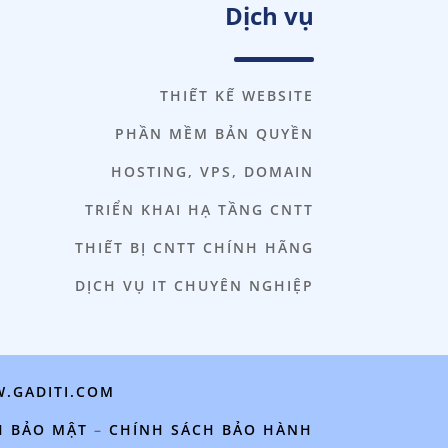
Dịch vụ
THIẾT KẾ WEBSITE
PHẦN MỀM BẢN QUYỀN
HOSTING, VPS, DOMAIN
TRIỂN KHAI HẠ TẦNG CNTT
THIẾT BỊ CNTT CHÍNH HÃNG
DỊCH VỤ IT CHUYÊN NGHIỆP
.GADITI.COM
H BẢO MẬT
–
CHÍNH SÁCH BẢO HÀNH