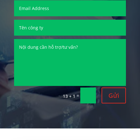
Gửi
=
13 + 1