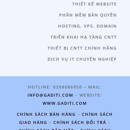
THIẾT KẾ WEBSITE
PHẦN MỀM BẢN QUYỀN
HOSTING, VPS, DOMAIN
TRIỂN KHAI HẠ TẦNG CNTT
THIẾT BỊ CNTT CHÍNH HÃNG
DỊCH VỤ IT CHUYÊN NGHIỆP
HOTLINE: 0398686950 – MAIL:
INFO@GADITI.COM
– WEBSITE:
WWW.GADITI.COM
CHÍNH SÁCH BÁN HÀNG
–
CHÍNH SÁCH
GIAO HÀNG
–
CHÍNH SÁCH ĐỔI TRẢ
–