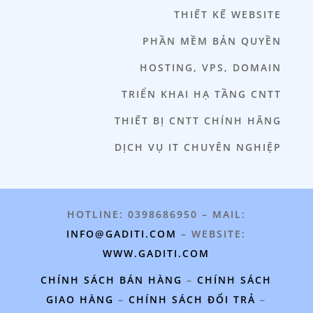
THIẾT KẾ WEBSITE
PHẦN MỀM BẢN QUYỀN
HOSTING, VPS, DOMAIN
TRIỂN KHAI HẠ TẦNG CNTT
THIẾT BỊ CNTT CHÍNH HÃNG
DỊCH VỤ IT CHUYÊN NGHIỆP
HOTLINE: 0398686950 – MAIL:
INFO@GADITI.COM
– WEBSITE:
WWW.GADITI.COM
CHÍNH SÁCH BÁN HÀNG
–
CHÍNH SÁCH
GIAO HÀNG
–
CHÍNH SÁCH ĐỔI TRẢ
–