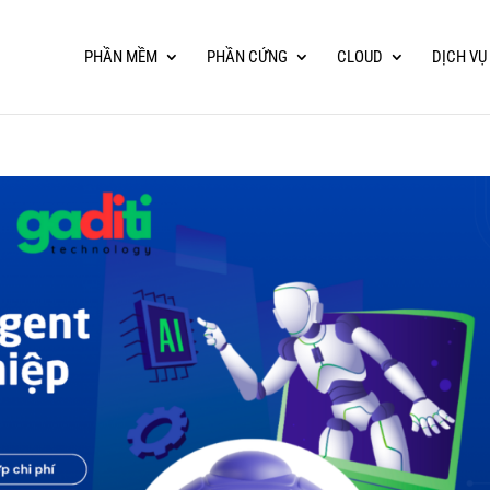
PHẦN MỀM
PHẦN CỨNG
CLOUD
DỊCH VỤ