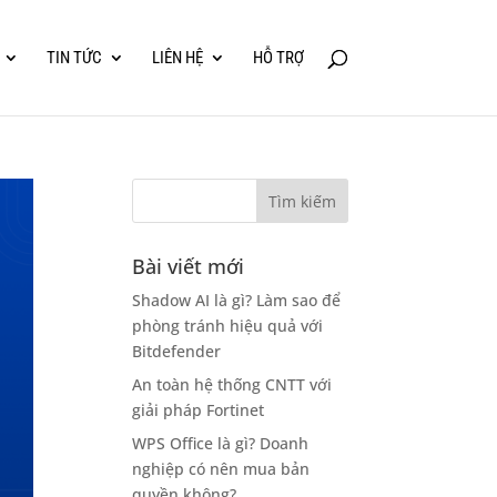
TIN TỨC
LIÊN HỆ
HỖ TRỢ
Bài viết mới
Shadow AI là gì? Làm sao để
phòng tránh hiệu quả với
Bitdefender
An toàn hệ thống CNTT với
giải pháp Fortinet
WPS Office là gì? Doanh
nghiệp có nên mua bản
quyền không?