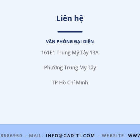
Liên hệ
VĂN PHÒNG ĐẠI DIỆN
161E1 Trung Mỹ Tây 13A
Phường Trung Mỹ Tây
TP Hồ Chí Minh
98686950 – MAIL:
INFO@GADITI.COM
– WEBSITE:
WWW