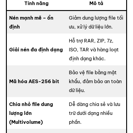
Tính năng
Mô tả
Nén mạnh mẽ – ổn
Giảm dung lượng file tối
định
ưu, xử lý dữ liệu lớn.
Hỗ trợ RAR, ZIP, 7z,
Giải nén đa định dạng
ISO, TAR và hàng loạt
định dạng khác.
Bảo vệ file bằng mật
Mã hóa AES-256 bit
khẩu, đảm bảo an toàn
dữ liệu.
Chia nhỏ file dung
Dễ dàng chia sẻ và lưu
lượng lớn
trữ dưới dạng nhiều
(Multivolume)
phần.