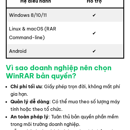
Hệ điều hành
Hỗ trợ
Windows 8/10/11
✔
Linux & macOS (RAR
✔
Command-line)
Android
✔
Vì sao doanh nghiệp nên chọn
WinRAR bản quyền?
Chi phí tối ưu
: Giấy phép trọn đời, không mất phí
gia hạn.
Quản lý dễ dàng
: Có thể mua theo số lượng máy
tính hoặc theo tổ chức.
An toàn pháp lý
: Tuân thủ bản quyền phần mềm
trong môi trường doanh nghiệp.