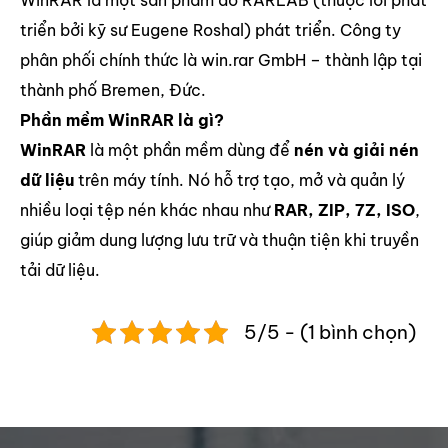
WinRAR là một sản phẩm do RARLAB (thuộc lõi phát
triển bởi kỹ sư Eugene Roshal) phát triển. Công ty
phân phối chính thức là win.rar GmbH – thành lập tại
thành phố Bremen, Đức.
Phần mềm WinRAR là gì?
WinRAR
là một phần mềm dùng để
nén và giải nén
dữ liệu
trên máy tính. Nó hỗ trợ tạo, mở và quản lý
nhiều loại tệp nén khác nhau như
RAR, ZIP, 7Z, ISO
,
giúp giảm dung lượng lưu trữ và thuận tiện khi truyền
tải dữ liệu.
5/5 - (1 bình chọn)