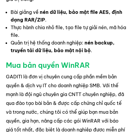
Bài giảng về
nén dữ liệu, bảo mật file AES, định
dạng RAR/ZIP
.
Thực hành chia nhỏ file, tạo file tự giải nén, mã hóa
file.
Quản trị hệ thống doanh nghiệp:
nén backup,
truyền tải dữ liệu, bảo mật nội bộ
.
Mua bản quyền WinRAR
GADITI là đơn vị chuyên cung cấp phần mềm bản
quyền & dịch vụ IT cho doanh nghiệp SMB. Với thế
mạnh là đội ngũ chuyên gia CNTT chuyên nghiệp, đã
qua đào tạo bài bản & được cấp chứng chỉ quốc tế
và trong nước, chúng tôi có thể giúp bạn mua bản
quyền, gia hạn, nâng cấp các gói WinRAR với báo
giá tốt nhất, đặc biệt là doanh nghiệp được miễn phí