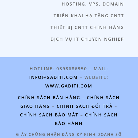
HOSTING, VPS, DOMAIN
TRIỂN KHAI HẠ TẦNG CNTT
THIẾT BỊ CNTT CHÍNH HÃNG
DỊCH VỤ IT CHUYÊN NGHIỆP
HOTLINE: 0398686950 – MAIL:
INFO@GADITI.COM
– WEBSITE:
WWW.GADITI.COM
CHÍNH SÁCH BÁN HÀNG
–
CHÍNH SÁCH
GIAO HÀNG
–
CHÍNH SÁCH ĐỔI TRẢ
–
CHÍNH SÁCH BẢO MẬT
–
CHÍNH SÁCH
BẢO HÀNH
GIẤY CHỨNG NHẬN ĐĂNG KÝ KINH DOANH SỐ