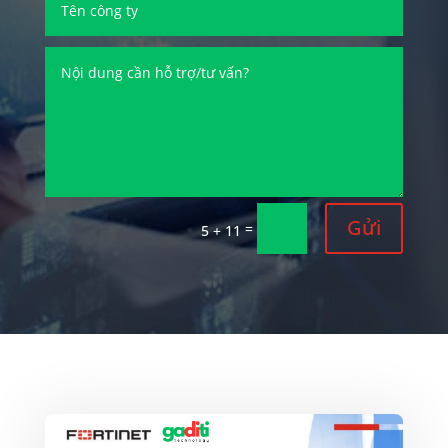
Gửi
=
5 + 11