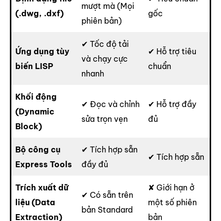
mượt mà (Mọi
(.dwg, .dxf)
gốc
phiên bản)
✔ Tốc độ tải
Ứng dụng tùy
✔ Hỗ trợ tiêu
và chạy cực
biến LISP
chuẩn
nhanh
Khối động
✔ Đọc và chỉnh
✔ Hỗ trợ đầy
(Dynamic
sửa trọn vẹn
đủ
Block)
Bộ công cụ
✔ Tích hợp sẵn
✔ Tích hợp sẵn
Express Tools
đầy đủ
Trích xuất dữ
✘ Giới hạn ở
✔ Có sẵn trên
liệu (Data
một số phiên
bản Standard
Extraction)
bản