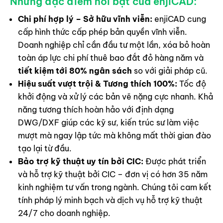
Những đặc điểm nổi bật của enjiCAD:
Chi phí hợp lý – Sở hữu vĩnh viễn:
enjiCAD cung
cấp hình thức cấp phép bản quyền vĩnh viễn.
Doanh nghiệp chỉ cần đầu tư một lần, xóa bỏ hoàn
toàn áp lực chi phí thuê bao đắt đỏ hàng năm và
tiết kiệm tới 80% ngân sách
so với giải pháp cũ.
Hiệu suất vượt trội & Tương thích 100%:
Tốc độ
khởi động và xử lý các bản vẽ nặng cực nhanh. Khả
năng tương thích hoàn hảo với định dạng
DWG/DXF giúp các kỹ sư, kiến trúc sư làm việc
mượt mà ngay lập tức mà không mất thời gian đào
tạo lại từ đầu.
Bảo trợ kỹ thuật uy tín bởi CIC:
Được phát triển
và hỗ trợ kỹ thuật bởi CIC – đơn vị có hơn 35 năm
kinh nghiệm tư vấn trong ngành. Chúng tôi cam kết
tính pháp lý minh bạch và dịch vụ hỗ trợ kỹ thuật
24/7 cho doanh nghiệp.