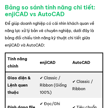
Bảng so sánh tính năng chi tiết:
enjiCAD vs AutoCAD
Để giúp doanh nghiệp có cái nhìn khách quan về
năng lực xử lý bản vẽ chuyên nghiệp, dưới đây là
bảng đối chiếu tính năng kỹ thuật chi tiết giữa
enjiCAD và AutoCAD:
Tính năng
enjiCAD
AutoCAD
chính
Giao diện &
✔ Classic /
✔ Classic /
Lệnh quen
Ribbon (Giống
Ribbon
thuộc
100%)
✔ Đọc/Ghi
Định dạng file
✔ Tiêu chuẩn