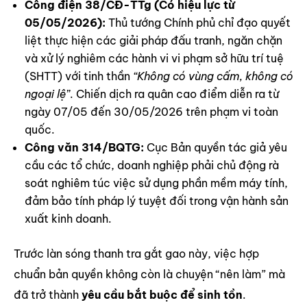
Công điện 38/CĐ-TTg (Có hiệu lực từ
05/05/2026):
Thủ tướng Chính phủ chỉ đạo quyết
liệt thực hiện các giải pháp đấu tranh, ngăn chặn
và xử lý nghiêm các hành vi vi phạm sở hữu trí tuệ
(SHTT) với tinh thần
“Không có vùng cấm, không có
ngoại lệ”
. Chiến dịch ra quân cao điểm diễn ra từ
ngày 07/05 đến 30/05/2026 trên phạm vi toàn
quốc.
Công văn 314/BQTG:
Cục Bản quyền tác giả yêu
cầu các tổ chức, doanh nghiệp phải chủ động rà
soát nghiêm túc việc sử dụng phần mềm máy tính,
đảm bảo tính pháp lý tuyệt đối trong vận hành sản
xuất kinh doanh.
Trước làn sóng thanh tra gắt gao này, việc hợp
chuẩn bản quyền không còn là chuyện “nên làm” mà
đã trở thành
yêu cầu bắt buộc để sinh tồn
.