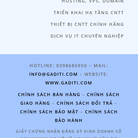
HOSTING, VPS, DOMAIN
TRIỂN KHAI HẠ TẦNG CNTT
THIẾT BỊ CNTT CHÍNH HÃNG
DỊCH VỤ IT CHUYÊN NGHIỆP
HOTLINE: 0398686950 – MAIL:
INFO@GADITI.COM
– WEBSITE:
WWW.GADITI.COM
CHÍNH SÁCH BÁN HÀNG
–
CHÍNH SÁCH
GIAO HÀNG
–
CHÍNH SÁCH ĐỔI TRẢ
–
CHÍNH SÁCH BẢO MẬT
–
CHÍNH SÁCH
BẢO HÀNH
GIẤY CHỨNG NHẬN ĐĂNG KÝ KINH DOANH SỐ