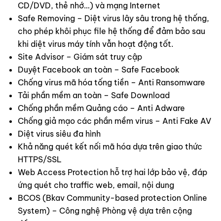
CD/DVD, thẻ nhớ…) và mạng Internet
Safe Removing – Diệt virus lây sâu trong hệ thống,
cho phép khôi phục file hệ thống để đảm bảo sau
khi diệt virus máy tính vẫn hoạt động tốt.
Site Advisor – Giám sát truy cập
Duyệt Facebook an toàn – Safe Facebook
Chống virus mã hóa tống tiền – Anti Ransomware
Tải phần mềm an toàn – Safe Download
Chống phần mềm Quảng cáo – Anti Adware
Chống giả mạo các phần mềm virus – Anti Fake AV
Diệt virus siêu đa hình
Khả năng quét kết nối mã hóa dựa trên giao thức
HTTPS/SSL
Web Access Protection hỗ trợ hai lớp bảo vệ, đáp
ứng quét cho traffic web, email, nội dung
BCOS (Bkav Community-based protection Online
System) – Công nghệ Phòng vệ dựa trên cộng