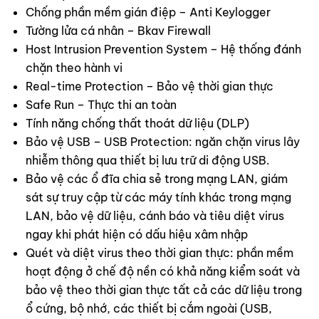
Chống phần mềm gián điệp – Anti Keylogger
Tường lửa cá nhân – Bkav Firewall
Host Intrusion Prevention System – Hệ thống đánh
chặn theo hành vi
Real-time Protection – Bảo vệ thời gian thực
Safe Run – Thực thi an toàn
Tính năng chống thất thoát dữ liệu (DLP)
Bảo vệ USB – USB Protection: ngăn chặn virus lây
nhiễm thông qua thiết bị lưu trữ di động USB.
Bảo vệ các ổ đĩa chia sẻ trong mạng LAN, giám
sát sự truy cập từ các máy tính khác trong mạng
LAN, bảo vệ dữ liệu, cánh báo và tiêu diệt virus
ngay khi phát hiện có dấu hiệu xâm nhập
Quét và diệt virus theo thời gian thực: phần mềm
hoạt động ở chế độ nền có khả năng kiểm soát và
bảo vệ theo thời gian thực tất cả các dữ liệu trong
ổ cứng, bộ nhớ, các thiết bị cắm ngoài (USB,