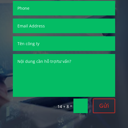
Gửi
=
14 + 8