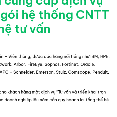
 cung cấp dịch vụ
n gói hệ thống CNTT
hệ tư vấn
in – Viễn thông, được các hãng nổi tiếng như IBM, HPE,
twork, Arbor, FireEye, Sophos, Fortinet, Oracle,
APC – Schneider, Emerson, Stulz, Comscope, Penduit,
 cho khách hàng một dịch vụ “Tư vấn và triển khai trọn
c doanh nghiệp lâu năm cần quy hoạch lại tổng thể hệ