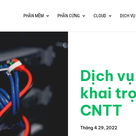
PHẦN MỀM
PHẦN CỨNG
CLOUD
DỊCH VỤ
Dịch vụ
khai tr
CNTT
Tháng 4 29, 2022