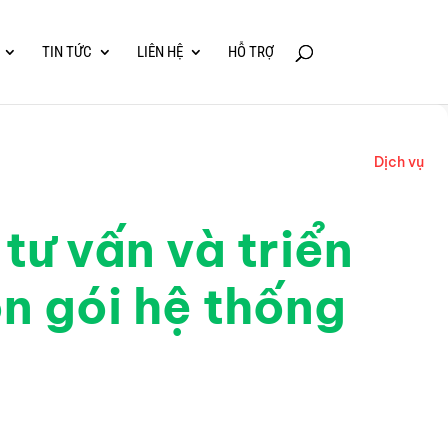
TIN TỨC
LIÊN HỆ
HỖ TRỢ
Dịch vụ
 tư vấn và triển
ọn gói hệ thống