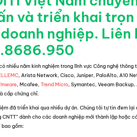
ITI Việt Nam chuyên
ấn và triển khai trọ
doanh nghiệp. Liên 
.8686.950
 có nhiều năm kinh nghiệm trong lĩnh vực Công nghệ thông t
ELLEMC
, Arista Network, Cisco, Juniper, PaloAlto, A10 Ne
Vmware
, Mcafee,
Trend Micro
, Symantec, Veeam Backup, 
à cấp chứng chỉ.
iệm đã triển khai qua nhiều dự án. Chúng tôi tự tin đem lại
g CNTT” dành cho các doanh nghiệp mới thành lập hoặc cá
 bao gồm: