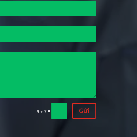
Gửi
=
9 + 7