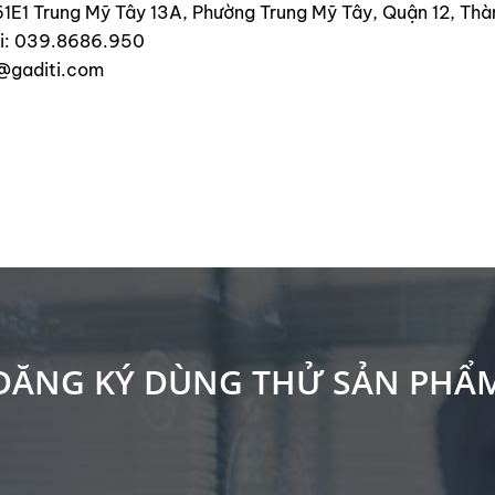
161E1 Trung Mỹ Tây 13A, Phường Trung Mỹ Tây, Quận 12, Thà
ại: 039.8686.950
@gaditi.com
ĐĂNG KÝ DÙNG THỬ SẢN PHẨ