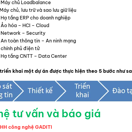
p Máy chủ Loadbalance
áy chủ, lưu trữ và sao lưu giữ liệu
 Hạ tầng ERP cho doanh nghiệp
 Ảo hóa – HCI – Cloud
 Network – Security
 An toàn thông tin – An ninh mạng
 chính phủ điện tử
 Hạ tầng CNTT – Data Center
triển khai một dự án được thực hiện theo 5 bước như s
hệ tư vấn và báo giá
NHH công nghệ GADITI