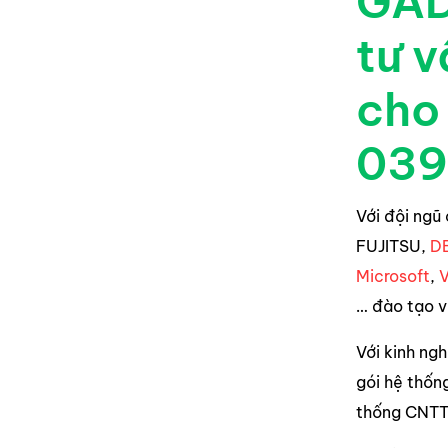
GAD
tư v
cho 
039
Với đội ngũ
FUJITSU,
D
Microsoft
,
… đào tạo v
Với kinh ngh
gói hệ thốn
thống CNTT