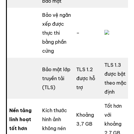
bảo mật
Bảo vệ ngăn
xếp được
thực thi
–
bằng phần
cứng
TLS 1.3
Bảo mật lớp
TLS 1.2
được bật
truyền tải
được hỗ
theo mặc
(TLS)
trợ
định
Tốt hơn
Nền tảng
Kích thước
Khoảng
với
linh hoạt
hình ảnh
3,7 GB
khoảng
tốt hơn
không nén
2,7 GB