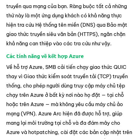
truyền qua mạng của bạn. Ràng buộc tất cả những
thứ này là một ứng dụng khách có khả năng thực
hiện tra cứu Hệ thống tên miền (DNS) qua Bảo mật
giao thức truyền siêu văn bản (HTTPS), ngăn chặn
khả năng can thiệp vào các tra cứu như vậy.
Các tính năng về kết hợp Azure
Về hỗ trợ Azure, SMB cải tiến chạy giao thức QUIC
thay vì Giao thức kiểm soát truyền tải (TCP) truyền
thống, cho phép người dùng truy cập máy chủ tệp
chạy trên Azure ở bất kỳ nơi nào họ đặt — tại chỗ
hoặc trên Azure — mà không yêu cầu máy chủ ảo
mạng (VPN). Azure Arc hiện đã được hỗ trợ, giúp
mang lại môi trường tại chỗ và đa đám mây cho
Azure và hotpatching, cài đặt các bản cập nhật trên