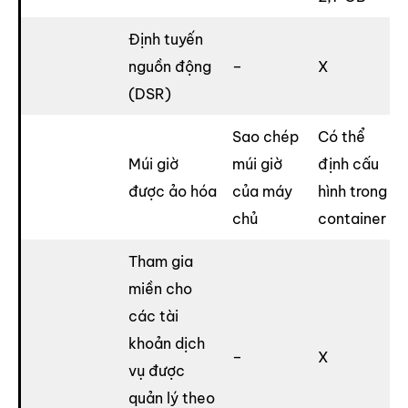
Định tuyến
nguồn động
–
X
(DSR)
Sao chép
Có thể
Múi giờ
múi giờ
định cấu
được ảo hóa
của máy
hình trong
chủ
container
Tham gia
miền cho
các tài
khoản dịch
–
X
vụ được
quản lý theo