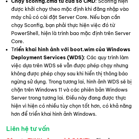
Chạy sconfig.cmd từ cửa sổ CMD
: Sconfig hiện
được khởi chạy theo mặc định khi đăng nhập vào
máy chủ có cài đặt Server Core. Nếu bạn cần
chạy Sconfig, bạn phải thực hiện việc đó từ
PowerShell, hiện là trình bao mặc định trên Server
Core.
T
riển khai hình ảnh với boot.wim của Windows
Deployment Services (WDS)
: Các quy trình làm
việc dựa trên WDS sẽ vẫn được phép chạy nhưng
không được phép chạy sau khi hiển thị thông báo
ngừng sử dụng. Trong tương lai, hình ảnh WDS sẽ bị
chặn trên Windows 11 và các phiên bản Windows
Server trong tương lai. Điều này đang được thực
hiện vì hiện có nhiều tùy chọn tốt hơn, có khả năng
hơn để triển khai hình ảnh Windows.
Liên hệ tư vấn