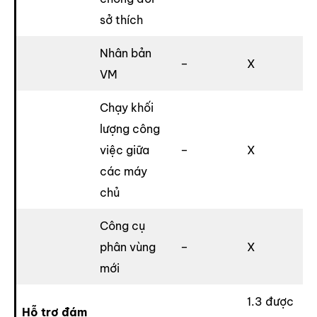
sở thích
Nhân bản
–
X
VM
Chạy khối
lượng công
việc giữa
–
X
các máy
chủ
Công cụ
phân vùng
–
X
mới
1.3 được
Hỗ trợ đám