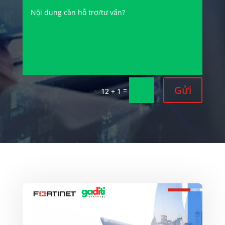
Gửi
=
12 + 1