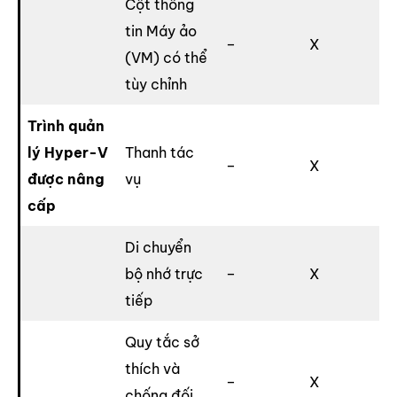
Cột thông
tin Máy ảo
–
X
(VM) có thể
tùy chỉnh
Trình quản
lý Hyper-V
Thanh tác
–
X
được nâng
vụ
cấp
Di chuyển
bộ nhớ trực
–
X
tiếp
Quy tắc sở
thích và
–
X
chống đối