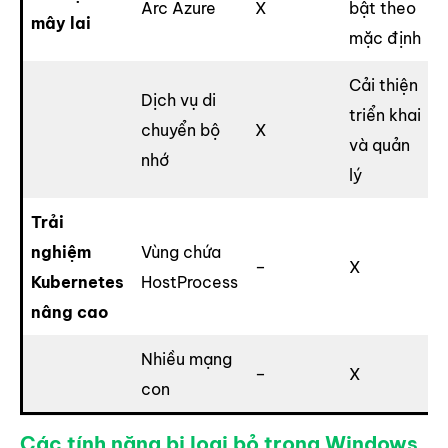
Arc Azure
X
bật theo
mây lai
mặc định
Cải thiện
Dịch vụ di
triển khai
chuyển bộ
X
và quản
nhớ
lý
Trải
nghiệm
Vùng chứa
–
X
Kubernetes
HostProcess
nâng cao
Nhiều mạng
–
X
con
Các tính năng bị loại bỏ trong Windows