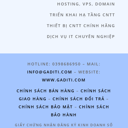
HOSTING, VPS, DOMAIN
TRIỂN KHAI HẠ TẦNG CNTT
THIẾT BỊ CNTT CHÍNH HÃNG
DỊCH VỤ IT CHUYÊN NGHIỆP
HOTLINE: 0398686950 – MAIL:
INFO@GADITI.COM
– WEBSITE:
WWW.GADITI.COM
CHÍNH SÁCH BÁN HÀNG
–
CHÍNH SÁCH
GIAO HÀNG
–
CHÍNH SÁCH ĐỔI TRẢ
–
CHÍNH SÁCH BẢO MẬT
–
CHÍNH SÁCH
BẢO HÀNH
GIẤY CHỨNG NHẬN ĐĂNG KÝ KINH DOANH SỐ