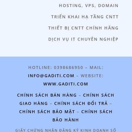
HOSTING, VPS, DOMAIN
TRIỂN KHAI HẠ TẦNG CNTT
THIẾT BỊ CNTT CHÍNH HÃNG
DỊCH VỤ IT CHUYÊN NGHIỆP
HOTLINE: 0398686950 – MAIL:
INFO@GADITI.COM
– WEBSITE:
WWW.GADITI.COM
CHÍNH SÁCH BÁN HÀNG
–
CHÍNH SÁCH
GIAO HÀNG
–
CHÍNH SÁCH ĐỔI TRẢ
–
CHÍNH SÁCH BẢO MẬT
–
CHÍNH SÁCH
BẢO HÀNH
GIẤY CHỨNG NHẬN ĐĂNG KÝ KINH DOANH SỐ