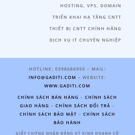
HOSTING, VPS, DOMAIN
TRIỂN KHAI HẠ TẦNG CNTT
THIẾT BỊ CNTT CHÍNH HÃNG
DỊCH VỤ IT CHUYÊN NGHIỆP
HOTLINE: 0398686950 – MAIL:
INFO@GADITI.COM
– WEBSITE:
WWW.GADITI.COM
CHÍNH SÁCH BÁN HÀNG
–
CHÍNH SÁCH
GIAO HÀNG
–
CHÍNH SÁCH ĐỔI TRẢ
–
CHÍNH SÁCH BẢO MẬT
–
CHÍNH SÁCH
BẢO HÀNH
GIẤY CHỨNG NHẬN ĐĂNG KÝ KINH DOANH SỐ