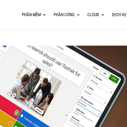
PHẦN MỀM
PHẦN CỨNG
CLOUD
DỊCH VỤ