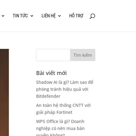
TIN TỨC
LIÊN HỆ
HỖ TRỢ
Bài viết mới
Shadow AI là gì? Làm sao để
phòng tránh hiệu quả với
Bitdefender
An toàn hệ thống CNTT với
giải pháp Fortinet
WPS Office là gì? Doanh
nghiệp có nên mua bản
quyền không?