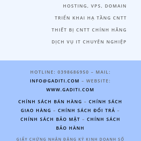
HOSTING, VPS, DOMAIN
TRIỂN KHAI HẠ TẦNG CNTT
THIẾT BỊ CNTT CHÍNH HÃNG
DỊCH VỤ IT CHUYÊN NGHIỆP
HOTLINE: 0398686950 – MAIL:
INFO@GADITI.COM
– WEBSITE:
WWW.GADITI.COM
CHÍNH SÁCH BÁN HÀNG
–
CHÍNH SÁCH
GIAO HÀNG
–
CHÍNH SÁCH ĐỔI TRẢ
–
CHÍNH SÁCH BẢO MẬT
–
CHÍNH SÁCH
BẢO HÀNH
GIẤY CHỨNG NHẬN ĐĂNG KÝ KINH DOANH SỐ