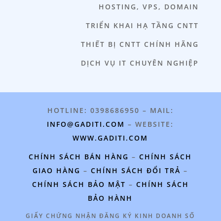
HOSTING, VPS, DOMAIN
TRIỂN KHAI HẠ TẦNG CNTT
THIẾT BỊ CNTT CHÍNH HÃNG
DỊCH VỤ IT CHUYÊN NGHIỆP
HOTLINE: 0398686950 – MAIL:
INFO@GADITI.COM
– WEBSITE:
WWW.GADITI.COM
CHÍNH SÁCH BÁN HÀNG
–
CHÍNH SÁCH
GIAO HÀNG
–
CHÍNH SÁCH ĐỔI TRẢ
–
CHÍNH SÁCH BẢO MẬT
–
CHÍNH SÁCH
BẢO HÀNH
GIẤY CHỨNG NHẬN ĐĂNG KÝ KINH DOANH SỐ