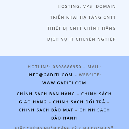
HOSTING, VPS, DOMAIN
TRIỂN KHAI HẠ TẦNG CNTT
THIẾT BỊ CNTT CHÍNH HÃNG
DỊCH VỤ IT CHUYÊN NGHIỆP
HOTLINE: 0398686950 – MAIL:
INFO@GADITI.COM
– WEBSITE:
WWW.GADITI.COM
CHÍNH SÁCH BÁN HÀNG
–
CHÍNH SÁCH
GIAO HÀNG
–
CHÍNH SÁCH ĐỔI TRẢ
–
CHÍNH SÁCH BẢO MẬT
–
CHÍNH SÁCH
BẢO HÀNH
GIẤY CHỨNG NHẬN ĐĂNG KÝ KINH DOANH SỐ