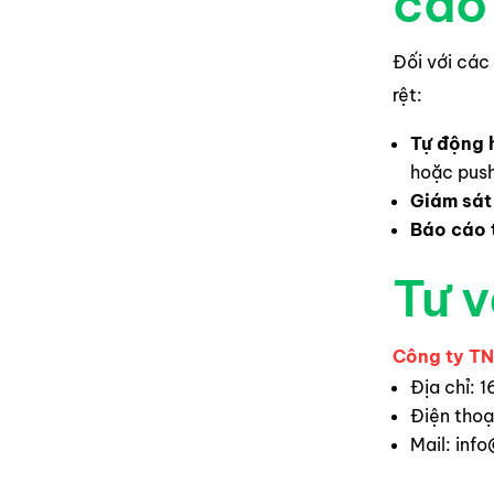
cao
Đối với các
rệt:
Tự động 
hoặc push
Giám sát 
Báo cáo 
Tư 
Công ty T
Địa chỉ: 
Điện tho
Mail:
info