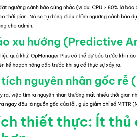
 đặt ngưỡng cảnh báo cứng nhắc (ví dụ: CPU > 80% là báo 
o thời gian. Nó sẽ tự động điều chỉnh ngưỡng cảnh báo dựa 
ãng cho admin.
o xu hướng (Predictive A
 liệu quá khứ, OpManager Plus có thể dự báo trước khi nào 
lên kế hoạch nâng cấp trước khi sự cố thực sự xảy ra.
tích nguyên nhân gốc rễ 
y ra, việc tìm ra nguyên nhân thường mất nhiều thời gian nhấ
 ra ngay đâu là nguồn gốc của lỗi, giúp giảm chỉ số MTTR 
ích thiết thực: Ít th