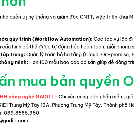
 hơn
 nhà quản trị hệ thống và giám đốc CNTT, việc triển khai 
hóa quy trình (Workflow Automation):
Các tác vụ lặp đi l
 cấu hình có thể được tự động hóa hoàn toàn, giải phóng 
tập trung:
Quản lý toàn bộ hạ tầng (Cloud, On-premise, H
thông minh:
Hơn 100 mẫu báo cáo có sẵn giúp dễ dàng trìn
vấn mua bản quyền 
NHH công nghệ GADITI
– Chuyên cung cấp phần mềm, giải
161E1 Trung Mỹ Tây 13A, Phường Trung Mỹ Tây, Thành phố H
ại: 039.8686.950
@gaditi.com