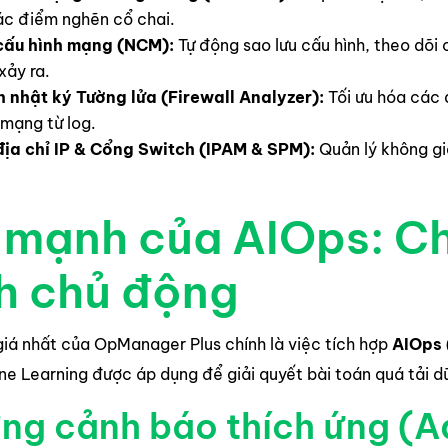
ác điểm nghẽn cổ chai.
cấu hình mạng (NCM):
Tự động sao lưu cấu hình, theo dõi 
 xảy ra.
h nhật ký Tường lửa (Firewall Analyzer):
Tối ưu hóa các 
 mạng từ log.
địa chỉ IP & Cổng Switch (IPAM & SPM):
Quản lý không gia
 mạnh của AIOps: Ch
h chủ động
iá nhất của OpManager Plus chính là việc tích hợp
AIOps (
ne Learning được áp dụng để giải quyết bài toán quá tải dữ
ng cảnh báo thích ứng (A