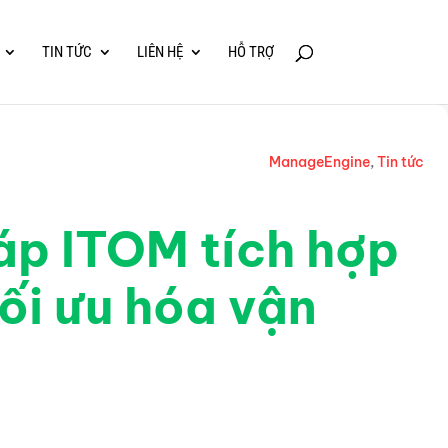
TIN TỨC
LIÊN HỆ
HỖ TRỢ
ManageEngine
,
Tin tức
áp ITOM tích hợp
ối ưu hóa vận