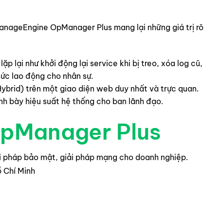
ManageEngine OpManager Plus mang lại những giá trị rõ
ặp lại như khởi động lại service khi bị treo, xóa log cũ,
sức lao động cho nhân sự.
ybrid) trên một giao diện web duy nhất và trực quan.
h bày hiệu suất hệ thống cho ban lãnh đạo.
OpManager Plus
 pháp bảo mật, giải pháp mạng cho doanh nghiệp.
ồ Chí Minh