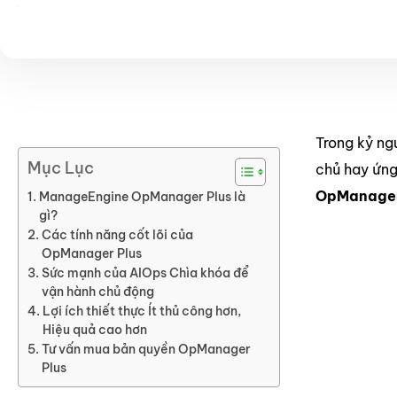
Trong kỷ ng
Mục Lục
chủ hay ứng
OpManager
ManageEngine OpManager Plus là
gì?
Các tính năng cốt lõi của
OpManager Plus
Sức mạnh của AIOps Chìa khóa để
vận hành chủ động
Lợi ích thiết thực Ít thủ công hơn,
Hiệu quả cao hơn
Tư vấn mua bản quyền OpManager
Plus