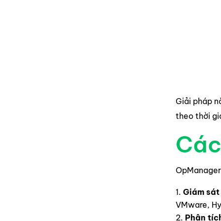
Giải pháp n
theo thời gi
Các
OpManager P
Giám sát
VMware, Hyp
Phân tíc