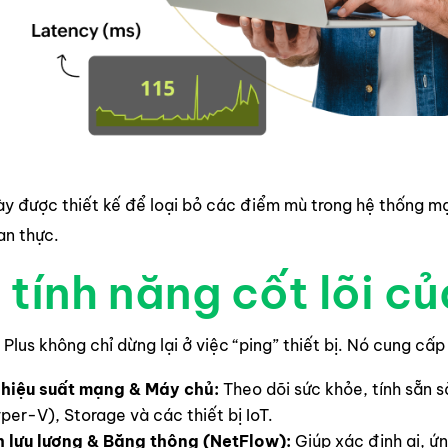
ày được thiết kế để loại bỏ các điểm mù trong hệ thống mạ
an thực.
 tính năng cốt lõi c
lus không chỉ dừng lại ở việc “ping” thiết bị. Nó cung c
 hiệu suất mạng & Máy chủ:
Theo dõi sức khỏe, tính sẵn s
er-V), Storage và các thiết bị IoT.
h lưu lượng & Băng thông (NetFlow):
Giúp xác định ai, ứ