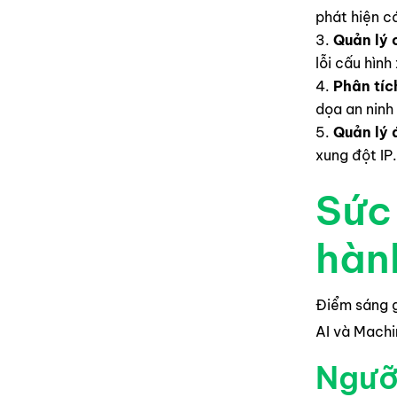
phát hiện c
Quản lý 
lỗi cấu hình
Phân tíc
dọa an ninh
Quản lý 
xung đột IP.
Sức
hàn
Điểm sáng g
AI và Machi
Ngưỡ