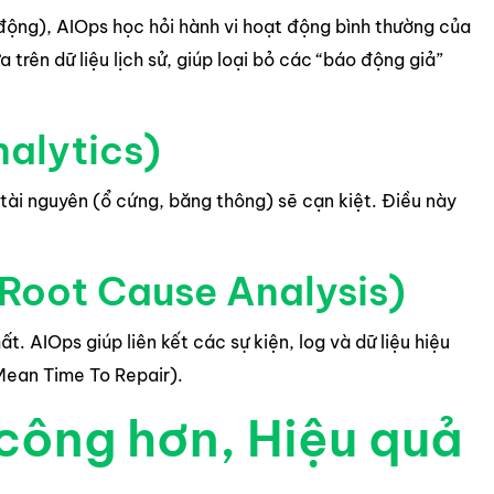
động), AIOps học hỏi hành vi hoạt động bình thường của
trên dữ liệu lịch sử, giúp loại bỏ các “báo động giả”
nalytics)
tài nguyên (ổ cứng, băng thông) sẽ cạn kiệt. Điều này
(Root Cause Analysis)
t. AIOps giúp liên kết các sự kiện, log và dữ liệu hiệu
(Mean Time To Repair).
ủ công hơn, Hiệu quả