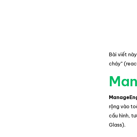
Bài viết này
cháy” (reac
Man
ManageEng
rộng vào to
cấu hình, t
Glass).