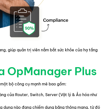
ng, giúp quản trị viên nắm bắt sức khỏe của hạ tầng
ủa OpManager Plus
ấp một bộ công cụ mạnh mẽ bao gồm:
àng của Router, Switch, Server (Vật lý & Ảo hóa như
ng dụng nào đang chiếm dụng băng thông mạng, từ đó