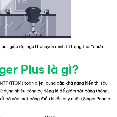
 lực” giúp đội ngũ IT chuyển mình từ trạng thái “chữa
r Plus là gì?
NTT (ITOM) toàn diện, cung cấp khả năng hiển thị sâu
ử dụng nhiều công cụ riêng lẻ để giám sát băng thông,
tất cả vào một bảng điều khiển duy nhất (Single Pane of