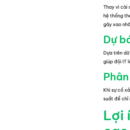
Thay vì cài
hệ thống the
gây xao nh
Dự bá
Dựa trên dữ
giúp đội IT 
Phân 
Khi sự cố xả
suất để chỉ
Lợi 