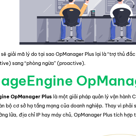
 sẽ giải mã lý do tại sao OpManager Plus lại là “trợ thủ đắc
tive) sang “phòng ngừa” (proactive).
ageEngine OpManage
ine OpManager Plus
là một giải pháp quản lý vận hành C
àn bộ cơ sở hạ tầng mạng của doanh nghiệp. Thay vì phải s
ường lửa, địa chỉ IP hay máy chủ, OpManager Plus tích hợp 