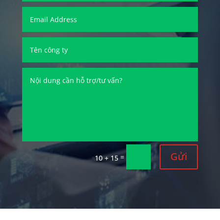
Gửi
=
10 + 15