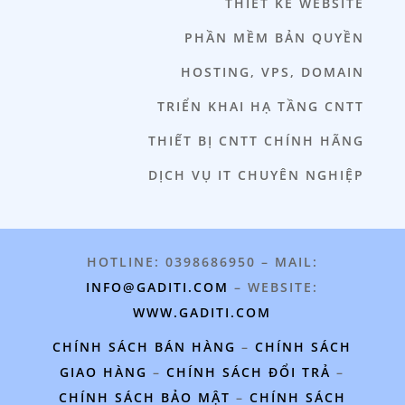
THIẾT KẾ WEBSITE
PHẦN MỀM BẢN QUYỀN
HOSTING, VPS, DOMAIN
TRIỂN KHAI HẠ TẦNG CNTT
THIẾT BỊ CNTT CHÍNH HÃNG
DỊCH VỤ IT CHUYÊN NGHIỆP
HOTLINE: 0398686950 – MAIL:
INFO@GADITI.COM
– WEBSITE:
WWW.GADITI.COM
CHÍNH SÁCH BÁN HÀNG
–
CHÍNH SÁCH
GIAO HÀNG
–
CHÍNH SÁCH ĐỔI TRẢ
–
CHÍNH SÁCH BẢO MẬT
–
CHÍNH SÁCH