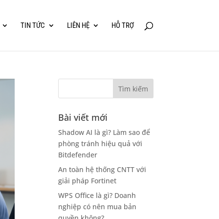
TIN TỨC
LIÊN HỆ
HỖ TRỢ
Bài viết mới
Shadow AI là gì? Làm sao để
phòng tránh hiệu quả với
Bitdefender
An toàn hệ thống CNTT với
giải pháp Fortinet
WPS Office là gì? Doanh
nghiệp có nên mua bản
quyền không?