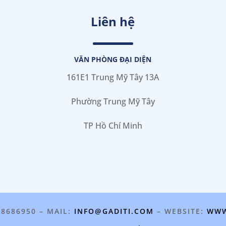
Liên hệ
VĂN PHÒNG ĐẠI DIỆN
161E1 Trung Mỹ Tây 13A
Phường Trung Mỹ Tây
TP Hồ Chí Minh
98686950 – MAIL:
INFO@GADITI.COM
– WEBSITE:
WWW