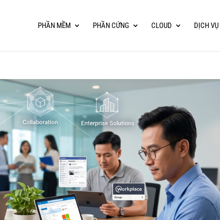
PHẦN MỀM
PHẦN CỨNG
CLOUD
DỊCH VỤ