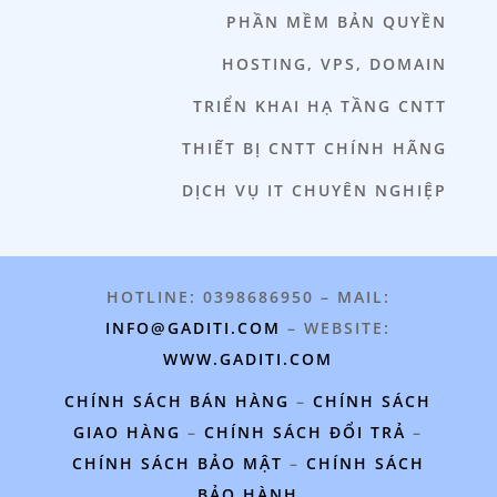
PHẦN MỀM BẢN QUYỀN
HOSTING, VPS, DOMAIN
TRIỂN KHAI HẠ TẦNG CNTT
THIẾT BỊ CNTT CHÍNH HÃNG
DỊCH VỤ IT CHUYÊN NGHIỆP
HOTLINE: 0398686950 – MAIL:
INFO@GADITI.COM
– WEBSITE:
WWW.GADITI.COM
CHÍNH SÁCH BÁN HÀNG
–
CHÍNH SÁCH
GIAO HÀNG
–
CHÍNH SÁCH ĐỔI TRẢ
–
CHÍNH SÁCH BẢO MẬT
–
CHÍNH SÁCH
BẢO HÀNH