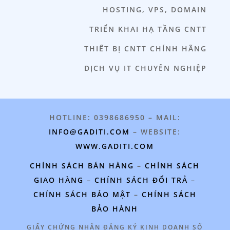
HOSTING, VPS, DOMAIN
TRIỂN KHAI HẠ TẦNG CNTT
THIẾT BỊ CNTT CHÍNH HÃNG
DỊCH VỤ IT CHUYÊN NGHIỆP
HOTLINE: 0398686950 – MAIL:
INFO@GADITI.COM
– WEBSITE:
WWW.GADITI.COM
CHÍNH SÁCH BÁN HÀNG
–
CHÍNH SÁCH
GIAO HÀNG
–
CHÍNH SÁCH ĐỔI TRẢ
–
CHÍNH SÁCH BẢO MẬT
–
CHÍNH SÁCH
BẢO HÀNH
GIẤY CHỨNG NHẬN ĐĂNG KÝ KINH DOANH SỐ