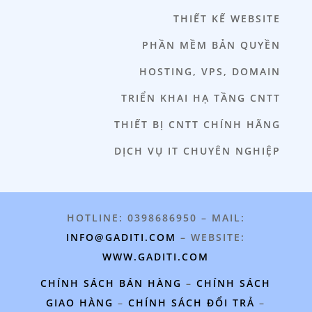
THIẾT KẾ WEBSITE
PHẦN MỀM BẢN QUYỀN
HOSTING, VPS, DOMAIN
TRIỂN KHAI HẠ TẦNG CNTT
THIẾT BỊ CNTT CHÍNH HÃNG
DỊCH VỤ IT CHUYÊN NGHIỆP
HOTLINE: 0398686950 – MAIL:
INFO@GADITI.COM
– WEBSITE:
WWW.GADITI.COM
CHÍNH SÁCH BÁN HÀNG
–
CHÍNH SÁCH
GIAO HÀNG
–
CHÍNH SÁCH ĐỔI TRẢ
–