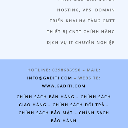
HOSTING, VPS, DOMAIN
TRIỂN KHAI HẠ TẦNG CNTT
THIẾT BỊ CNTT CHÍNH HÃNG
DỊCH VỤ IT CHUYÊN NGHIỆP
HOTLINE: 0398686950 – MAIL:
INFO@GADITI.COM
– WEBSITE:
WWW.GADITI.COM
CHÍNH SÁCH BÁN HÀNG
–
CHÍNH SÁCH
GIAO HÀNG
–
CHÍNH SÁCH ĐỔI TRẢ
–
CHÍNH SÁCH BẢO MẬT
–
CHÍNH SÁCH
BẢO HÀNH